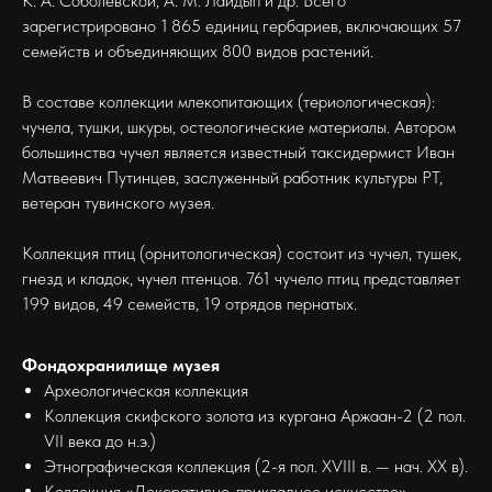
К. А. Соболевской, А. М. Лайдып и др. Всего
зарегистрировано 1 865 единиц гербариев, включающих 57
семейств и объединяющих 800 видов растений.
В составе коллекции млекопитающих (териологическая):
чучела, тушки, шкуры, остеологические материалы. Автором
большинства чучел является известный таксидермист Иван
Матвеевич Путинцев, заслуженный работник культуры РТ,
ветеран тувинского музея.
Коллекция птиц (орнитологическая) состоит из чучел, тушек,
гнезд и кладок, чучел птенцов. 761 чучело птиц представляет
199 видов, 49 семейств, 19 отрядов пернатых.
Фондохранилище музея
Археологическая коллекция
Коллекция скифского золота из кургана Аржаан-2 (2 пол.
VII века до н.э.)
Этнографическая коллекция (2-я пол. XVIII в. — нач. XX в).
Коллекция «Декоративно-прикладное искусство»