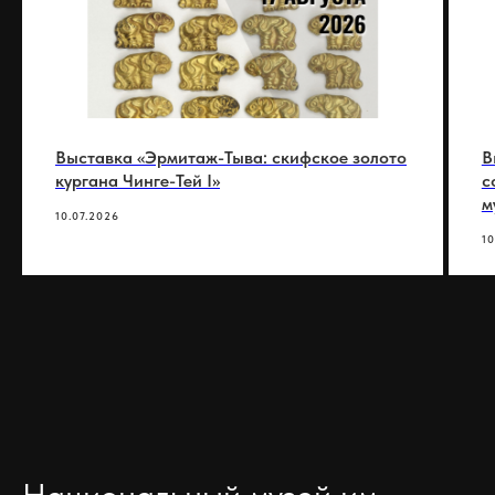
Выставка «Эрмитаж-Тыва: скифское золото
В
кургана Чинге-Тей I»
с
м
10.07.2026
10