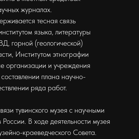
учных журналах.
ерживается тесная связь
институтом языка, литературы
Д, горной (геологической)
асти, Институтом этнографии
ые организации и учреждения
 составлении плана научно-
ествлении ряда работ.
вязи тувинского музея с научными
 России. В ходе деятельности музея
зейно-крае­вед­ческого Совета.