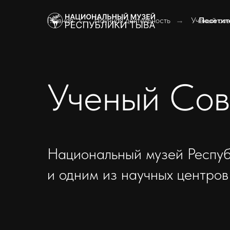
Главная
Научная деятельность
Ученый сов
Посети
→
→
Ученый Сов
Национальный музей Респуб
и одним из научных центров