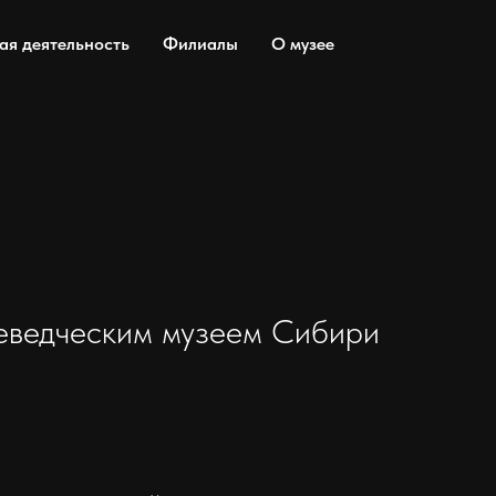
ая деятельность
Филиалы
О музее
е­ведческим музеем Сибири