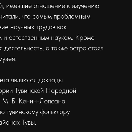
й, имевшие отношение к изучению
считали, что самым проблемным
вие научных трудов как
м и естественным наукам. Кроме
я деятельность, а также остро стоял
музея.
ета являются доклады
тории Тувинской Народной
я М. Б. Кенин-Лопсана
по тувинскому фольклору
айонах Тувы.