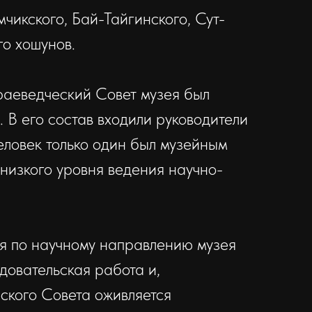
икского, Бай-Тайгин­ского, Сут-
го хошунов.
раеведческий Совет музея был
. В его состав входили руководители
еловек только один был музейным
 низкого уровня ведения научно-
ия по научному направлению музея
довательская работа и,
еского Совета оживляется