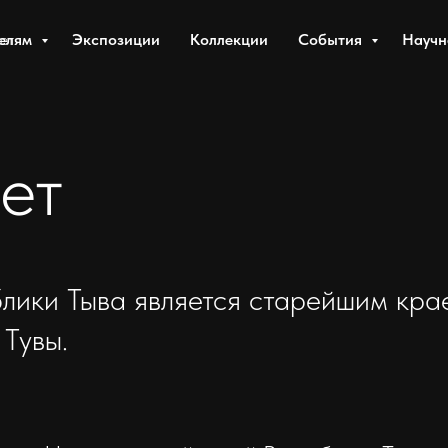
ет
телям
Экспозиции
Коллекции
События
Научн
ет
лики Тыва является старейшим кра
 Тувы.