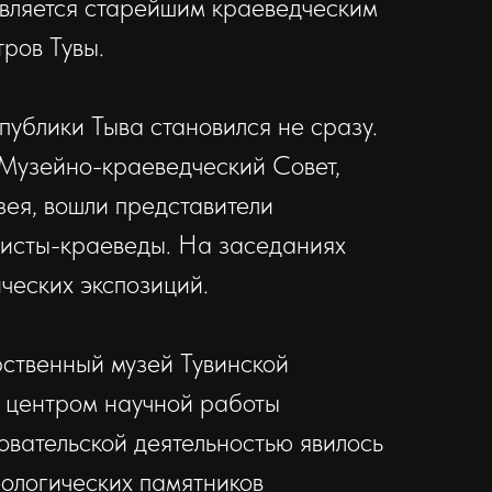
вляется старейшим крае­ведческим
ров Тувы.
ублики Тыва становился не сразу.
 Музейно-крае­ведческий Совет,
узея, вошли представители
исты-крае­ве­ды. На заседаниях
ческих экспозиций.
рственный музей Тувинской
 центром научной работы
овательской деятельностью явилось
ологических памятников