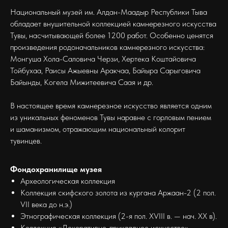
Национальный музей им. Алдан-Маадыр Республики Тыва
обладает внушительной коллекцией камнерезного искусства
Тувы, насчитывающей более 1200 работ. Особенно ценятся
произведения родоначальников камнерезного искусства:
Монгуша Хола-Саловича Черзи, Хертека Коштайовича
Тойбухаа, Раисы Ажыевны Аракчаа, Байыра Сарыговича
Байынды, Когела Мижитеевича Саая и др.
В настоящее время камнерезное искусство является одним
из уникальных феноменов Тувы наравне с горловым пением
и шаманизмом, отражающим национальный колорит
тувинцев.
Фондохранилище музея
Археологическая коллекция
Коллекция скифского золота из кургана Аржаан-2 (2 пол.
VII века до н.э.)
Этнографическая коллекция (2-я пол. XVIII в. — нач. XX в).
Коллекция «Декоративно-прикладное искусство»