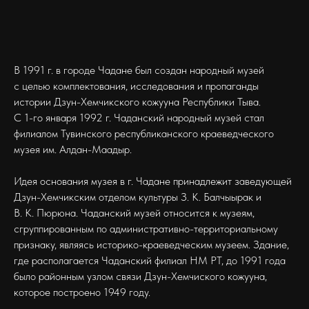
В 1991 г. в городе Чадане был создан народный музей
с целью комплектования, исследования и пропаганды
истории Дзун-Хемчикского кожууна Республики Тыва.
С 1-го января 1992 г. Чаданский народный музей стал
филиалом Тувинского республиканского краеведческого
музея им. Алдан-Маадыр.
Идея основания музея в г. Чадане принадлежит заведующей
Дзун-Хемчикским отделом культуры З. К. Балчыырак и
В. К. Пюрюна. Чаданский музей относится к музеям,
сгруппированным по административно-территориальному
признаку, являясь историко-краеведческим музеем. Здание,
где располагается Чаданский филиал НМ РТ, до 1991 года
было районным узлом связи Дзун-Хемчиского кожууна,
которое построено 1949 году.