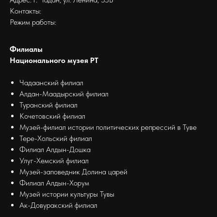
Контакты:
Режим работы:
Филиалы
Национального музея РТ
Чадаанский филиал
Алдан-Маадырский филиал
Туранский филиал
Кочетовский филиал
Музей-филиал истории политических репрессий в Туве
Тере-Хольский филиал
Филиал Алдын-Дошка
Улуг-Хемский филиал
Музей-заповедник Долина царей
Филиал Алдын-Хорум
Музей истории культуры Тувы
Ак-Довуракский филиал