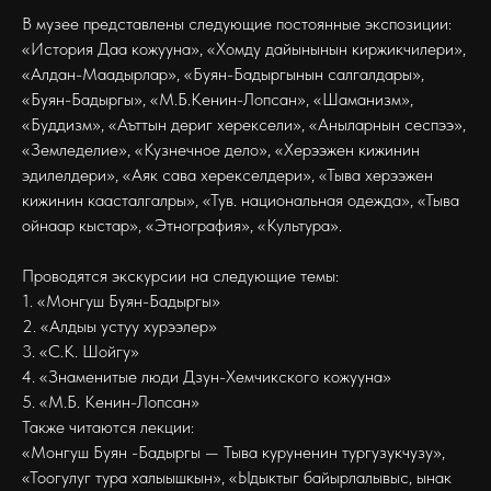
В музее представлены следующие постоянные экспозиции:
«История Даа кожууна», «Хомду дайынынын киржикчилери»,
«Алдан-Маадырлар», «Буян-Бадыргынын салгалдары»,
«Буян-Бадыргы», «М.Б.Кенин-Лопсан», «Шаманизм»,
«Буддизм», «Аъттын дериг херексели», «Аныларнын сеспээ»,
«Земледелие», «Кузнечное дело», «Херээжен кижинин
эдилелдери», «Аяк сава херекселдери», «Тыва херээжен
кижинин каасталгалры», «Тув. национальная одежда», «Тыва
ойнаар кыстар», «Этнография», «Культура».
Проводятся экскурсии на следующие темы:
1. «Монгуш Буян-Бадыргы»
2. «Алдыы устуу хурээлер»
3. «С.К. Шойгу»
4. «Знаменитые люди Дзун-Хемчикского кожууна»
5. «М.Б. Кенин-Лопсан»
Также читаются лекции:
«Монгуш Буян -Бадыргы — Тыва куруненин тургузукчузу»,
«Тоогулуг тура халыышкын», «Ыдыктыг байырлалывыс, ынак