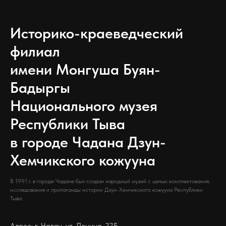
Историко-краеведческий
филиал
имени Монгуша Буян-
Бадыргы
Национального музея
Республики Тыва
в городе Чадана Дзун-
Хемчикского кожууна
В 1991 г. в городе Чадане был создан народный музей с целью комплектования,
исследования и пропаганды истории Дзун-Хемчикского кожууна Республики
Тыва.
Адрес: г. Чадан, ул. Ленина, 33Б