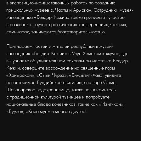
в экспозиционно-выставочных работах по созданию
пришкольных музеев с. Чааты и Арыскан. Сотрудники музея-
заповедника «Белдир-Кежии» также принимают участие
в различных научно-практических конференциях, чтениях,
семинарах, занимаются благотворительностью.
Приглашаем гостей и жителей республики в музей-
заповедник «Белдир-Кежии» в Улуг-Хемском кожууне, где
вы узнаете об удивительном сакральном местечке Белдир-
Кежии, совершите восхождение на священные горы
«Хайыракан», «Сыын Чурээ», «Бижиктиг-Хая», увидите
неповторимое Буддийское святилище на горе Сюме,
Шагонарское водохранилище, также познакомитесь
с традиционной культурой тувинцев и попробуете
национальные блюда кочевников, такие как «Изиг-хан»,
«Бууза», «Кара мун» и многое другое!