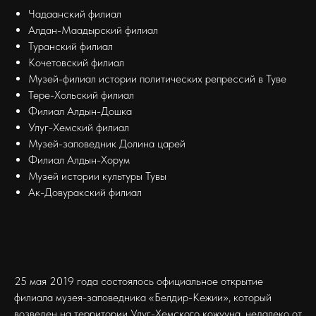
Чадаанский филиал
Алдан-Маадырский филиал
Туранский филиал
Кочетовский филиал
Музей-филиал истории политических репрессий в Туве
Тере-Хольский филиал
Филиал Алдын-Дошка
Улуг-Хемский филиал
Музей-заповедник Долина царей
Филиал Алдын-Хорум
Музей истории культуры Тувы
Ак-Довуракский филиал
25 мая 2019 года состоялось официальное открытие
филиала музея-заповедника «Белдир-Кежии», который
возведен на территории Улуг-Хемского кожууна, недалеко от