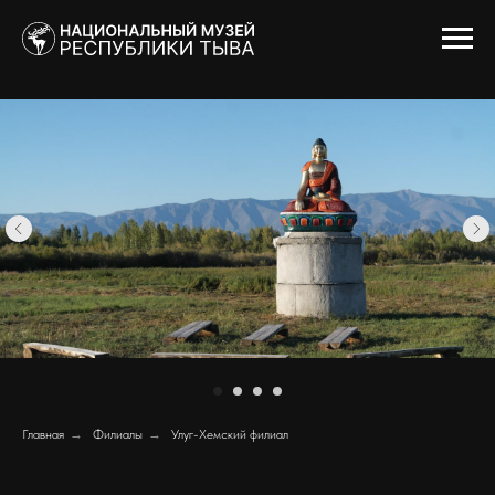
Главная
→
Филиалы
→
Улуг-Хемский филиал