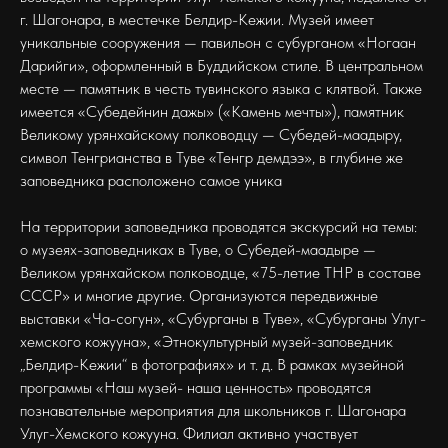
г. Шагонара, в местечке Белдир-Кежии. Музей имеет
уникальные сооружения — павильон с субурганом «Ногаан
Дарийги», оформленный в Буддийском стиле. В центральном
месте — памятник в честь тувинского языка с клятвой. Также
имеется «Субедейнин дажы» («Камень мечты»), памятник
Великому урянхайскому полководцу — Субедей-маадыру,
символ Тенгрианства в Туве «Тенгр демдээ», в глубине же
заповедника расположено самое уника
На территории заповедника проводятся экскурсий на темы:
о музеях-заповедниках в Туве, о Субедей-маадыре —
Великом урянхайском полководце, «75-летие ТНР в составе
СССР» и многие другие. Организуются передвижные
выставки «Ча-согун», «Субурганы в Туве», «Субурганы Улуг-
хемского кожууна», «Этнокультурный музей-заповедник
„Белдир-Кежии“ в фотографиях» и т. д. В рамках музейной
программы «Наш музей- наша ценность» проводятся
познавательные мероприятия для школьников г. Шагонара
Улуг-Хемского кожууна. Филиал активно участвует