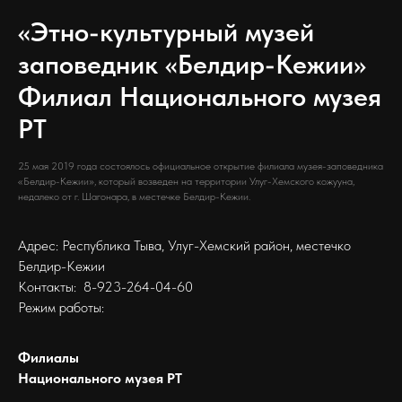
«Этно-культурный музей
заповедник «Белдир-Кежии»
Филиал Национального музея
РТ
25 мая 2019 года состоялось официальное открытие филиала музея-заповедника
«Белдир-Кежии», который возведен на территории Улуг-Хемского кожууна,
недалеко от г. Шагонара, в местечке Белдир-Кежии.
Адрес: Республика Тыва, Улуг-Хемский район, местечко
Белдир-Кежии
Контакты: 8-923-264-04-60
Режим работы:
Филиалы
Национального музея РТ