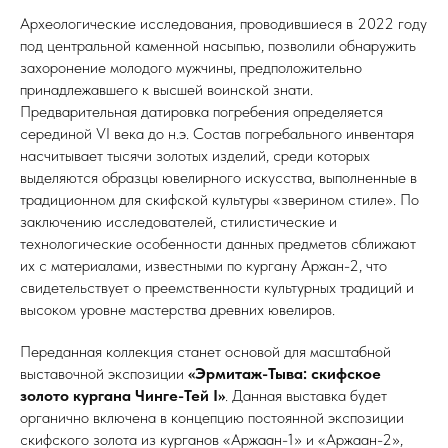
Археологические исследования, проводившиеся в 2022 году
под центральной каменной насыпью, позволили обнаружить
захоронение молодого мужчины, предположительно
принадлежавшего к высшей воинской знати.
Предварительная датировка погребения определяется
серединой VI века до н.э. Состав погребального инвентаря
насчитывает тысячи золотых изделий, среди которых
выделяются образцы ювелирного искусства, выполненные в
традиционном для скифской культуры «зверином стиле». По
заключению исследователей, стилистические и
технологические особенности данных предметов сближают
их с материалами, известными по кургану Аржан-2, что
свидетельствует о преемственности культурных традиций и
высоком уровне мастерства древних ювелиров.
Переданная коллекция станет основой для масштабной
выставочной экспозиции
«Эрмитаж-Тыва: скифское
золото кургана Чинге-Тей I»
. Данная выставка будет
органично включена в концепцию постоянной экспозиции
скифского золота из курганов «Аржаан-1» и «Аржаан-2»,