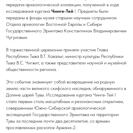
передача археологической коллекции, полученной в ходе
исследования кургана
Чинге-Тей
I. Предметы были
переданы в фонды музея старшим научным сотрудником
Отдела археологии Восточной Европы и Сибири
Государственного Эрмитажа Константином Владимировичем
Чугуновым.
В торжественной церемонии приняли участие Глава
Республики Тыва В.Т. Ховалыг, министр культуры Республики
Тыва В.С. Чигжит, а также представители научной и музейной
общественности региона.
Это событие знаменует собой возвращение на родную
землю части великого скифского наследия, обнаруженного в
Долине царей Тувы. Исследование кургана Чинге-Тей I
стало первым столь масштабным и резонансным открытием,
совершенным Южно-Сибирской археологической
экспедицией Государственного Эрмитажа на территории
Тувы за последние почти два десятилетия, со времен
прославленных раскопок Аржана-2.