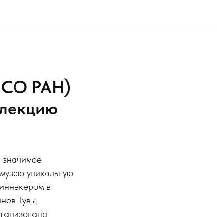
 СО РАН)
ллекцию
ь значимое
музею уникальную
Пиннекером в
нов Тувы,
рганизована