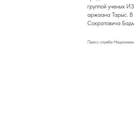
группой ученых И
аржаана Тарыс. В 
Сократовича Бадм
Пресс-служба Национальн