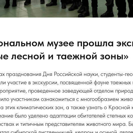
нальном музее прошла экс
е лесной и таежной зоны»
ах празднования Дня Российской науки, студенты-ге
ли участие в экскурсии, посвященной фауне таежных 
ероприятие, проведенное заведующей отделом приро
олило участникам ознакомиться с многообразием живо
а этих климатических зон, а также узнать о Красной 
ание было уделено адаптации обитателей степных ко
ствах и типичным представителям животного мира. Бы
атая сибирской лиственницей, кедром и осиной, явля