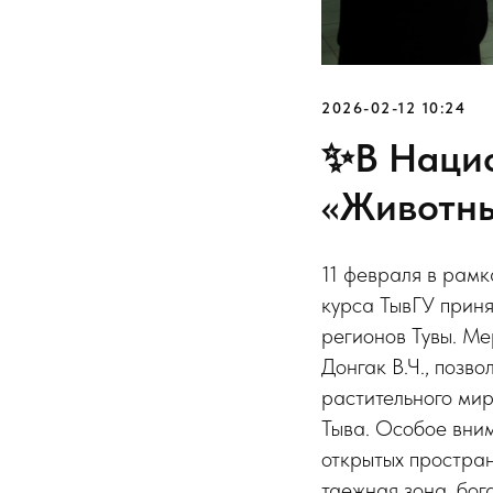
2026-02-12 10:24
✨В Нацио
«Животны
11 февраля в рамк
курса ТывГУ приня
регионов Тувы. М
Донгак В.Ч., позв
растительного мир
Тыва. Особое вним
открытых простран
таежная зона, бог