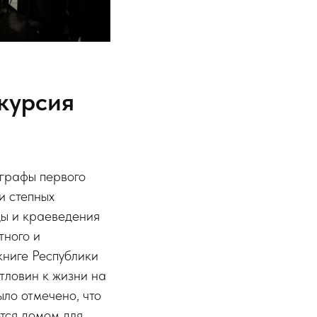
курсия
ографы первого
и степных
ды и краеведения
тного и
книге Республики
тловин к жизни на
ло отмечено, что
ется домом для