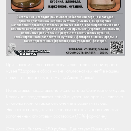
Приглашаем всех на выставку экспонатов из санитарного
музея "Здоровый образ жизни: альтернативы нет" в нашем
филиале Национального музея Алдын Дошка!
На выставке представлены экспонаты из Санитарного музея.
Коллекция представляет собой внутренние органы человека
с патологиями, а также отклонения в развитии плода.
Экспонаты находятся в специальных стеклянных емкостях,
заполненных спиртовым раствором (10% формалин).
Стоимость билета - 250 рублей. Действует Пушкинская