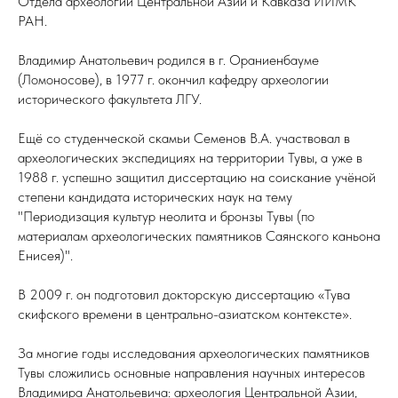
Отдела археологии Центральной Азии и Кавказа ИИМК
РАН.
Владимир Анатольевич родился в г. Ораниенбауме
(Ломоносове), в 1977 г. окончил кафедру археологии
исторического факультета ЛГУ.
Ещё со студенческой скамьи Семенов В.А. участвовал в
археологических экспедициях на территории Тувы, а уже в
1988 г. успешно защитил диссертацию на соискание учёной
степени кандидата исторических наук на тему
"Периодизация культур неолита и бронзы Тувы (по
материалам археологических памятников Саянского каньона
Енисея)".
В 2009 г. он подготовил докторскую диссертацию «Тува
скифского времени в центрально-азиатском контексте».
За многие годы исследования археологических памятников
Тувы сложились основные направления научных интересов
Владимира Анатольевича: археология Центральной Азии,