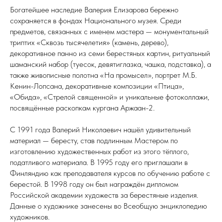
Богатейшее наследие Валерия Елизарова бережно
сохраняется в фондах Национального музея. Среди
предметов, связанных с именем мастера — монументальный
триптих «Сквозь тысячелетия» (камень, дерево),
декоративное панно из семи берестяных картин, ритуальный
шаманский набор (туесок, девятиглазка, чашка, подставка), а
также живописные полотна «На промысел», портрет М.Б.
Кенин-Лопсана, декоративные композиции «Птица»,
«Обида», «Стрелой священной» и уникальные фотоколлажи,
посвящённые раскопкам кургана Аржаан-2.
С 1991 года Валерий Николаевич нашёл удивительный
материал — бересту, став подлинным Мастером по
изготовлению художественных работ из этого тёплого,
податливого материала. В 1995 году его приглашали в
Финляндию как преподавателя курсов по обучению работе с
берестой. В 1998 году он был награждён дипломом
Российской академии художеств за берестяные изделия.
Данные о художнике занесены во Всеобщую энциклопедию
художников.