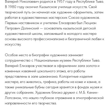
Валерий Николаевич родился в 1957 году в Республике Тыва.
В 1980 году окончил Кызылское училище искусств. Свой
творческий путь он начинал как художник-оформитель, затем
работал в художественных мастерских Союза художников.
Первым наставником и учителем Елизарова был Люциан
Петрович Долинский — основатель кызыльской детской
художественной школы, заложивший в молодого мастера
основы высокого профессионализма и безграничной любви к
искусству.
Особое место в биографии художника занимает
сотрудничество с Национальным музеем Республики Тыва.
Валерий Елизаров участвовал в оформлении зала золота и
каменных изваяний цокольного этажа, его работы
представлены в зале шаманизма. Колоритные изделия
мастера, его живопись, графика, работы на коже и камне, а
также уникальные бубны сегодня хранятся в фондах музея и
других собраниях. Художник близко дружил с М.Б. Кенин-
Лопсаном, что нашло глубокое отражение в этнографической
направленности его творчества.